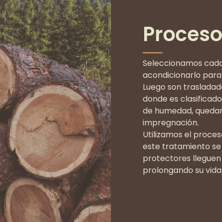
Proces
Seleccionamos cada
acondicionarlo para 
Luego son trasladado
donde es clasificad
de humedad, quedand
impregnación.
Utilizamos el proc
este tratamiento se
protectores lleguen 
prolongando su vida